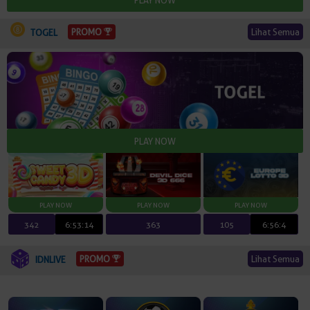
Lihat Semua
PROMO
TOGEL
342
6:53:13
363
105
6:56:3
Lihat Semua
PROMO
IDNLIVE