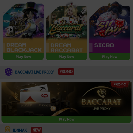
Play Now
Play Now
Play Now
PROMO
BACCARAT LIVE PROXY
Play Now
NEW
IDNMAX