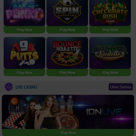
Play Now
Play Now
Play Now
Play Now
Play Now
Play Now
Lihat Semua
LIVE CASINO
Play Now