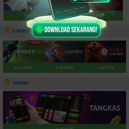
NEW
E-SPORTS
TANGKAS