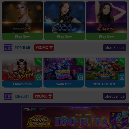
Play Now
Play Now
Play Now
Lihat Semua
PROMO
POPULAR
Chinchirorin
Soda Man
2026 GOLDEN...
Lihat Semua
PROMO
IDNSLOT