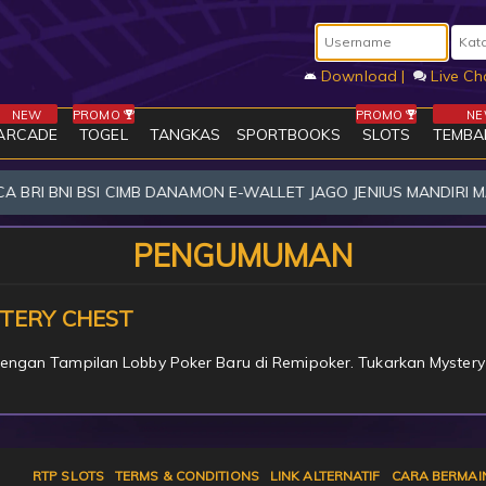
Download |
Live Ch
NEW
PROMO
PROMO
N
ARCADE
TOGEL
TANGKAS
SPORTBOOKS
SLOTS
TEMBA
 BCA BRI BNI BSI CIMB DANAMON E-WALLET JAGO JENIUS MANDIRI
PENGUMUMAN
TERY CHEST
Dengan Tampilan Lobby Poker Baru di Remipoker. Tukarkan Myster
RTP SLOTS
TERMS & CONDITIONS
LINK ALTERNATIF
CARA BERMAI