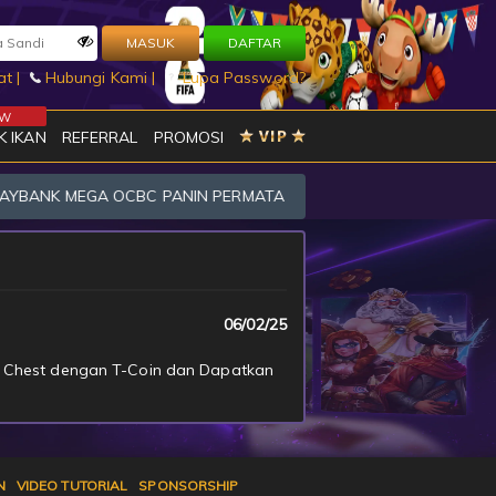
MASUK
at |
Hubungi Kami |
Lupa Password?
EW
K IKAN
REFERRAL
PROMOSI
 MAYBANK MEGA OCBC PANIN PERMATA SEABANK SINARMAS ONLINE!!!
06/02/25
y Chest dengan T-Coin dan Dapatkan
N
VIDEO TUTORIAL
SPONSORSHIP